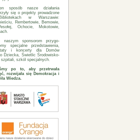
n sposób nasze działania
rzyły się o projekty prowadzone
bliotekach w Warszawie:
ieściu, Rembertowie, Bemowie,
sołej, Ochocie, Mokotowie,
ach.
ki naszym sponsorom przygo-
emy specjalne przedstawienia,
ztaty i koncerty dla Domów
o Dziecka, Świetlic Środowisko-
szpitali, szkól specjalnych.
eśmy po to, aby przetrwała
ć, rozwijała się Demokracja i
iła Wiedza.