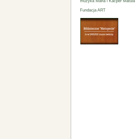
muzyka Maria i Kacper Matula
Fundacja ART