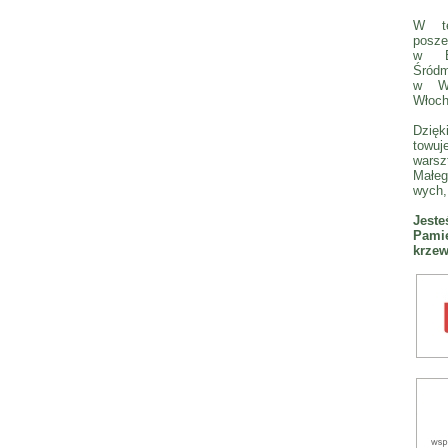
W te
posze
w Bi
Śródm
w We
Włoch
Dzię
towuj
wars
Małeg
wych, 
Jest
Pamię
krzew