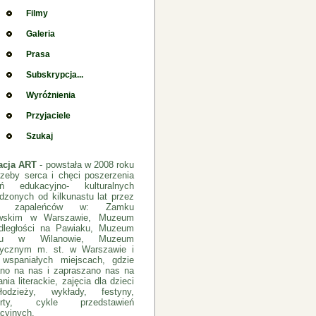
Filmy
Galeria
Prasa
Subskrypcja...
Wyróżnienia
Przyjaciele
Szukaj
acja ART
- powstała w 2008 roku
rzeby serca i chęci poszerzenia
łań edukacyjno- kulturalnych
dzonych od kilkunastu lat przez
pę zapaleńców w: Zamku
ewskim w Warszawie, Muzeum
dległości na Pawiaku, Muzeum
cu w Wilanowie, Muzeum
rycznym m. st. w Warszawie i
 wspaniałych miejscach, gdzie
no na nas i zapraszano nas na
nia literackie, zajęcia dla dzieci
odzieży, wykłady, festyny,
erty, cykle przedstawień
cyjnych.