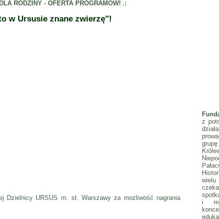
 / DLA RODZINY - OFERTA PROGRAMÓW! .:
to w Ursusie znane zwierzę"!
Fund
z pot
dzia
prowa
gru
Król
Niepo
Pała
Histo
wielu
czeka
spotka
nej Dzielnicy URSUS m. st. Warszawy za możliwość nagrania
i mł
konc
eduka