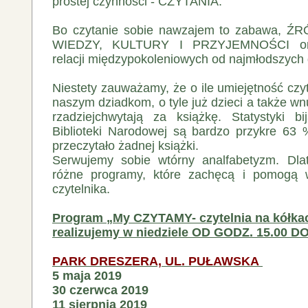
prostej czynności - CZYTANIA.
Bo czytanie sobie nawzajem to zabawa,
WIEDZY, KULTURY I PRZYJEMNOŚCI ora
relacji międzypokoleniowych od najmłodszych 
Niestety zauważamy, że o ile umiejętność czyt
naszym dziadkom, o tyle już dzieci a także wnu
rzadziejchwytają za książkę. Statystyki b
Biblioteki Narodowej są bardzo przykre 63
przeczytało żadnej książki.
Serwujemy sobie wtórny analfabetyzm. Dla
różne programy, które zachęcą i pomogą
czytelnika.
Program „My CZYTAMY- czytelnia na kółka
realizujemy w niedziele
OD GODZ. 15.00 DO
PARK DRESZERA, UL. PUŁAWSKA
5 maja 2019
30 czerwca 2019
11 sierpnia 2019