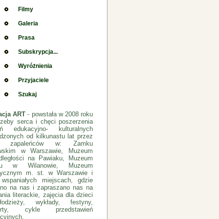
Filmy
Galeria
Prasa
Subskrypcja...
Wyróżnienia
Przyjaciele
Szukaj
acja ART
- powstała w 2008 roku
rzeby serca i chęci poszerzenia
łań edukacyjno- kulturalnych
dzonych od kilkunastu lat przez
pę zapaleńców w: Zamku
ewskim w Warszawie, Muzeum
dległości na Pawiaku, Muzeum
cu w Wilanowie, Muzeum
rycznym m. st. w Warszawie i
 wspaniałych miejscach, gdzie
no na nas i zapraszano nas na
nia literackie, zajęcia dla dzieci
odzieży, wykłady, festyny,
erty, cykle przedstawień
cyjnych.