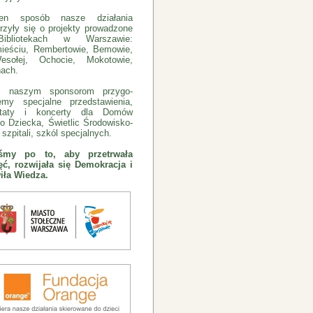
n sposób nasze działania
rzyły się o projekty prowadzone
bliotekach w Warszawie:
ieściu, Rembertowie, Bemowie,
sołej, Ochocie, Mokotowie,
ach.
ki naszym sponsorom przygo-
emy specjalne przedstawienia,
ztaty i koncerty dla Domów
o Dziecka, Świetlic Środowisko-
szpitali, szkól specjalnych.
eśmy po to, aby przetrwała
ć, rozwijała się Demokracja i
iła Wiedza.