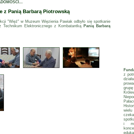
DOMOŚCI...
 z Panią Barbarą Piotrowską
kcji "Więź" w Muzeum Więzienia Pawiak odbyło się spotkanie
 z Technikum Elektronicznego z Kombatantką
Panią Barbarą
Fund
z pot
dzia
prowa
gru
Król
Niepo
Pała
Histo
wielu
czeka
spotka
i mł
konc
eduka