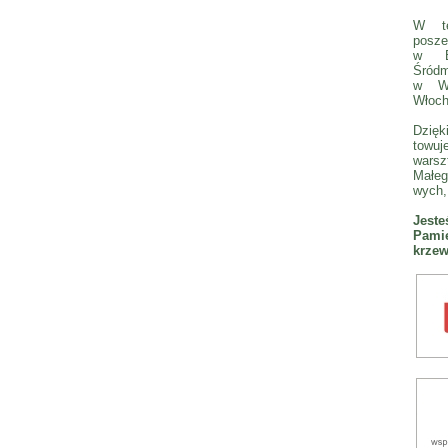
W te
posze
w Bi
Śródm
w We
Włoch
Dzię
towuj
wars
Małeg
wych, 
Jest
Pamię
krzew