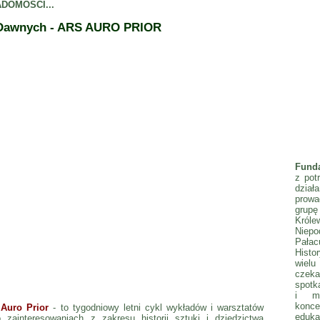
DOMOŚCI...
 Dawnych - ARS AURO PRIOR
Fund
z pot
dzia
prowa
gru
Król
Niepo
Pała
Histo
wielu
czeka
spotka
i mł
konc
 Auro Prior
- to tygodniowy letni cykl wykładów i warsztatów
eduka
zainteresowaniach z zakresu historii sztuki i dziedzictwa