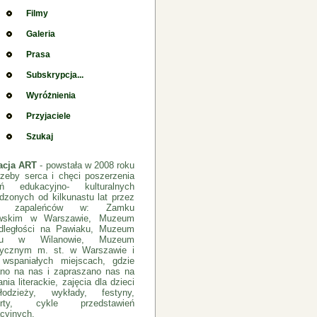
Filmy
Galeria
Prasa
Subskrypcja...
Wyróżnienia
Przyjaciele
Szukaj
acja ART
- powstała w 2008 roku
rzeby serca i chęci poszerzenia
łań edukacyjno- kulturalnych
dzonych od kilkunastu lat przez
pę zapaleńców w: Zamku
ewskim w Warszawie, Muzeum
dległości na Pawiaku, Muzeum
cu w Wilanowie, Muzeum
rycznym m. st. w Warszawie i
 wspaniałych miejscach, gdzie
no na nas i zapraszano nas na
nia literackie, zajęcia dla dzieci
odzieży, wykłady, festyny,
erty, cykle przedstawień
cyjnych.