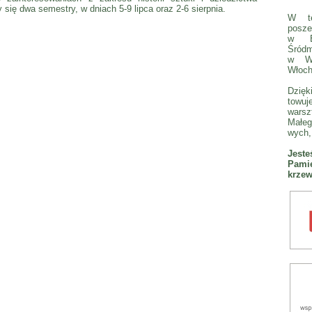
się dwa semestry, w dniach 5-9 lipca oraz 2-6 sierpnia.
W te
posze
w Bi
Śródm
w We
Włoch
Dzię
towuj
wars
Małeg
wych, 
Jest
Pamię
krzew