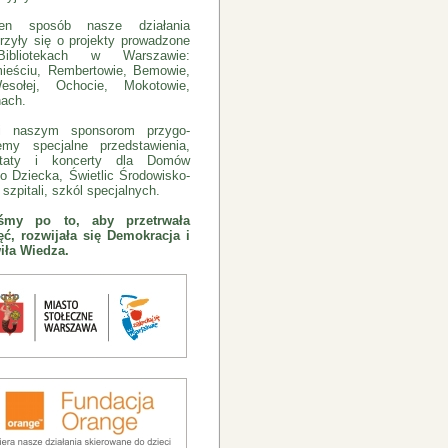
n sposób nasze działania
rzyły się o projekty prowadzone
bliotekach w Warszawie:
ieściu, Rembertowie, Bemowie,
sołej, Ochocie, Mokotowie,
ach.
ki naszym sponsorom przygo-
emy specjalne przedstawienia,
ztaty i koncerty dla Domów
o Dziecka, Świetlic Środowisko-
szpitali, szkól specjalnych.
eśmy po to, aby przetrwała
ć, rozwijała się Demokracja i
iła Wiedza.